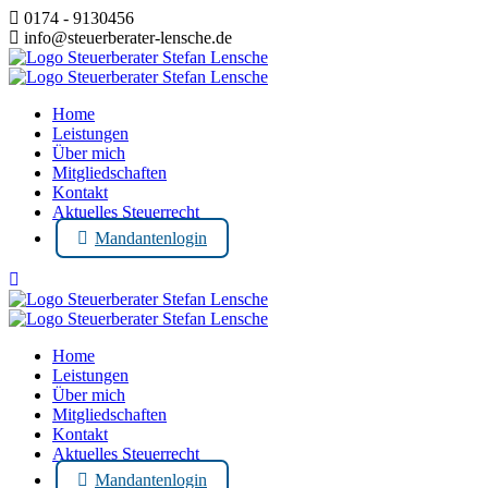
Zum
0174 - 9130456
Inhalt
info@steuerberater-lensche.de
springen
Home
Leistungen
Über mich
Mitgliedschaften
Kontakt
Aktuelles Steuerrecht
Mandantenlogin
Home
Leistungen
Über mich
Mitgliedschaften
Kontakt
Aktuelles Steuerrecht
Mandantenlogin